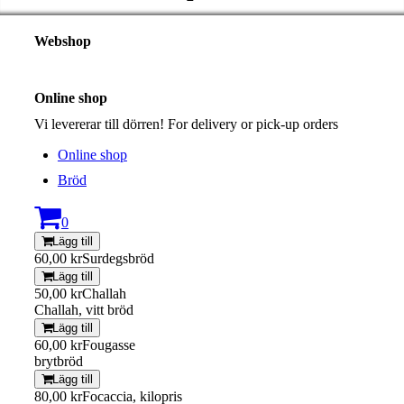
Webshop
Online shop
Vi levererar till dörren! For delivery or pick-up orders
Online shop
Bröd
0
Lägg till
60,00 kr
Surdegsbröd
Lägg till
50,00 kr
Challah
Challah, vitt bröd
Lägg till
60,00 kr
Fougasse
brytbröd
Lägg till
80,00 kr
Focaccia, kilopris